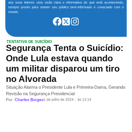
aos seus leitores uma visão clara e informativa do que está acontecendo,
sempre pronto para manter seu público bem-informado e conectado com o
mundo.
TENTATIVA DE SUICÍDIO
Segurança Tenta o Suicídio:
Onde Lula estava quando
um militar disparou um tiro
no Alvorada
Situação Alarma o Presidente Lula e Primeira-Dama, Gerando
Revisão na Segurança Presidencial
Por:
Charles Borges
1 de julho de 2024
às
13:14