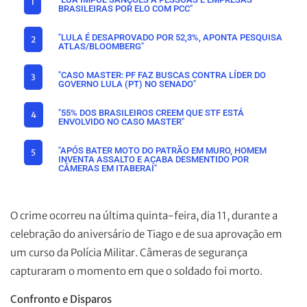
1
BRASILEIRAS POR ELO COM PCC"
"LULA É DESAPROVADO POR 52,3%, APONTA PESQUISA
2
ATLAS/BLOOMBERG"
"CASO MASTER: PF FAZ BUSCAS CONTRA LÍDER DO
3
GOVERNO LULA (PT) NO SENADO"
"55% DOS BRASILEIROS CREEM QUE STF ESTÁ
4
ENVOLVIDO NO CASO MASTER"
"APÓS BATER MOTO DO PATRÃO EM MURO, HOMEM
5
INVENTA ASSALTO E ACABA DESMENTIDO POR
CÂMERAS EM ITABERAÍ"
O crime ocorreu na última quinta-feira, dia 11, durante a
celebração do aniversário de Tiago e de sua aprovação em
um curso da Polícia Militar. Câmeras de segurança
capturaram o momento em que o soldado foi morto.
Confronto e Disparos