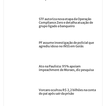
STF autoriza nova etapa da Operação
Compliance Zero e detalha atuação de
grupo ligado a banqueiro
PF assume investigação de policial que
agrediu idoso no INSS em Goiás
Ato na Paulista: 95% apoiam
impeachment de Moraes, diz pesquisa
Vorcaro ocultou R$ 2,2 bilhões na conta
do pai após sair da prisão