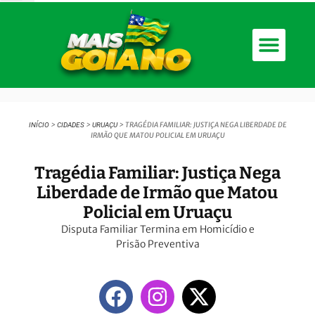
>
>
>
TRAGÉDIA FAMILIAR: JUSTIÇA NEGA LIBERDADE DE
INÍCIO
CIDADES
URUAÇU
IRMÃO QUE MATOU POLICIAL EM URUAÇU
Tragédia Familiar: Justiça Nega
Liberdade de Irmão que Matou
Policial em Uruaçu
Disputa Familiar Termina em Homicídio e
Prisão Preventiva