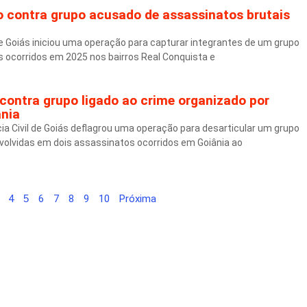
ão contra grupo acusado de assassinatos brutais
l de Goiás iniciou uma operação para capturar integrantes de um grupo
s ocorridos em 2025 nos bairros Real Conquista e
o contra grupo ligado ao crime organizado por
ânia
cia Civil de Goiás deflagrou uma operação para desarticular um grupo
olvidas em dois assassinatos ocorridos em Goiânia ao
4
5
6
7
8
9
10
Próxima