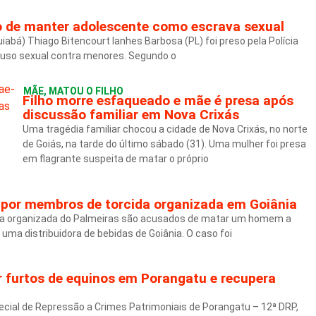
o de manter adolescente como escrava sexual
iabá) Thiago Bitencourt Ianhes Barbosa (PL) foi preso pela Polícia
abuso sexual contra menores. Segundo o
MÃE, MATOU O FILHO
Filho morre esfaqueado e mãe é presa após
discussão familiar em Nova Crixás
Uma tragédia familiar chocou a cidade de Nova Crixás, no norte
de Goiás, na tarde do último sábado (31). Uma mulher foi presa
em flagrante suspeita de matar o próprio
por membros de torcida organizada em Goiânia
da organizada do Palmeiras são acusados de matar um homem a
a distribuidora de bebidas de Goiânia. O caso foi
 furtos de equinos em Porangatu e recupera
special de Repressão a Crimes Patrimoniais de Porangatu – 12ª DRP,