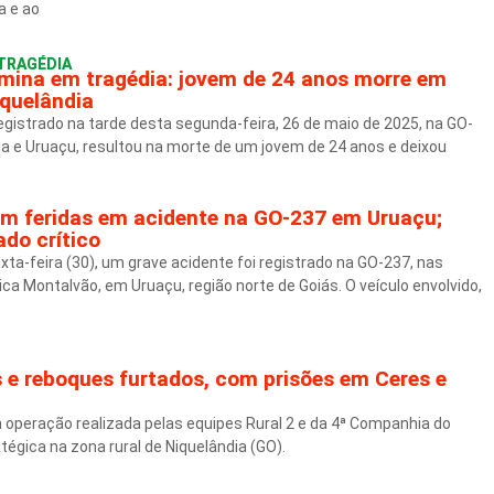
a e ao
TRAGÉDIA
rmina em tragédia: jovem de 24 anos morre em
quelândia
gistrado na tarde desta segunda-feira, 26 de maio de 2025, na GO-
ia e Uruaçu, resultou na morte de um jovem de 24 anos e deixou
cam feridas em acidente na GO-237 em Uruaçu;
do crítico
a-feira (30), um grave acidente foi registrado na GO-237, nas
a Montalvão, em Uruaçu, região norte de Goiás. O veículo envolvido,
 e reboques furtados, com prisões em Ceres e
 operação realizada pelas equipes Rural 2 e da 4ª Companhia do
égica na zona rural de Niquelândia (GO).